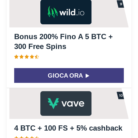
Bonus 200% Fino A 5 BTC +
300 Free Spins
GIOCA ORA
4 BTC + 100 FS + 5% cashback