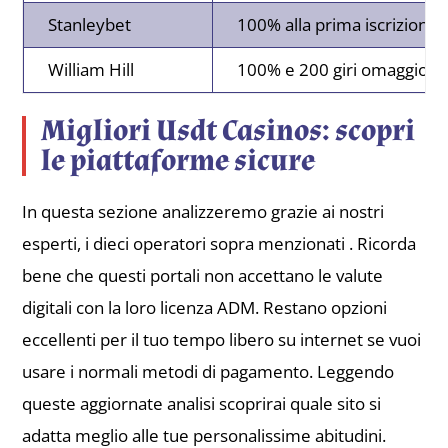
Stanleybet
100% alla prima iscrizione
William Hill
100% e 200 giri omaggio all
Migliori Usdt Casinos: scopri
le piattaforme sicure
In questa sezione analizzeremo grazie ai nostri
esperti, i dieci operatori sopra menzionati . Ricorda
bene che questi portali non accettano le valute
digitali con la loro licenza ADM. Restano opzioni
eccellenti per il tuo tempo libero su internet se vuoi
usare i normali metodi di pagamento. Leggendo
queste aggiornate analisi scoprirai quale sito si
adatta meglio alle tue personalissime abitudini.