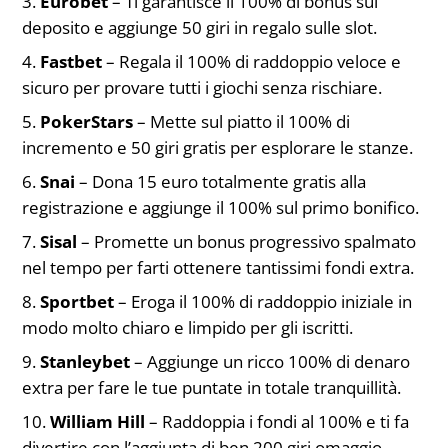
Eurobet
– Ti garantisce il 100% di bonus sul
deposito e aggiunge 50 giri in regalo sulle slot.
Fastbet
– Regala il 100% di raddoppio veloce e
sicuro per provare tutti i giochi senza rischiare.
PokerStars
– Mette sul piatto il 100% di
incremento e 50 giri gratis per esplorare le stanze.
Snai
– Dona 15 euro totalmente gratis alla
registrazione e aggiunge il 100% sul primo bonifico.
Sisal
– Promette un bonus progressivo spalmato
nel tempo per farti ottenere tantissimi fondi extra.
Sportbet
– Eroga il 100% di raddoppio iniziale in
modo molto chiaro e limpido per gli iscritti.
Stanleybet
– Aggiunge un ricco 100% di denaro
extra per fare le tue puntate in totale tranquillità.
William Hill
– Raddoppia i fondi al 100% e ti fa
divertire con l’aggiunta di ben 200 giri omaggio.