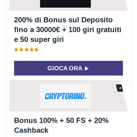
200% di Bonus sul Deposito
fino a 30000€ + 100 giri gratuiti
e 50 super giri
GIOCA ORA
Bonus 100% + 50 FS + 20%
Cashback