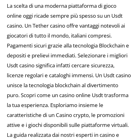
La scelta di una moderna piattaforma di gioco
online oggi ricade sempre più spesso su un Usdt
casino. Un Tether casino offre vantaggi notevoli ai
giocatori di tutto il mondo, italiani compresi.
Pagamenti sicuri grazie alla tecnologia Blockchain e
depositi e prelievi immediati. Selezionare i migliori
Usdt casino significa infatti cercare sicurezza,
licenze regolari e cataloghi immensi. Un Usdt casino
unisce la tecnologia blockchain al divertimento
puro. Scopri come un casino online Usdt trasforma
la tua esperienza. Esploriamo insieme le
caratteristiche di un Casino crypto, le promozioni
attive e i giochi disponibili sulle piattaforme virtuali.
La guida realizzata dai nostri esperti in casino e