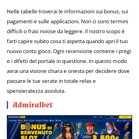
Nelle tabelle troverai le informazioni sui bonus, sui
pagamenti e sulle applicazioni. Non ci sono termini
difficili o frasi noiose da leggere. Il nostro scopo è
farti capire subito cosa ti aspetta quando apri il tuo
nuovo conto gioco. Ogni recensione contiene i pregi
e i difetti del portale in questione. In questo modo
avrai una visione chiara e onesta per decidere dove
passare le tue serate in totale relax e
spensieratezza assoluta.
Admiralbet