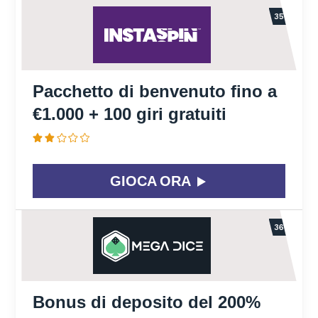
Pacchetto di benvenuto fino a
€1.000 + 100 giri gratuiti
GIOCA ORA
Bonus di deposito del 200%