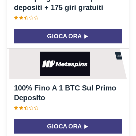
depositi + 175 giri gratuiti
GIOCA ORA
100% Fino A 1 BTC Sul Primo
Deposito
GIOCA ORA