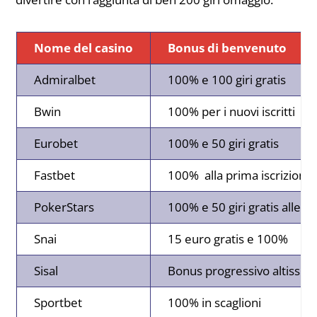
Nome del casino
Bonus di benvenuto
Admiralbet
100% e 100 giri gratis
Bwin
100% per i nuovi iscritti
Eurobet
100% e 50 giri gratis
Fastbet
100% alla prima iscrizione
PokerStars
100% e 50 giri gratis alle sl
Snai
15 euro gratis e 100%
Sisal
Bonus progressivo altissim
Sportbet
100% in scaglioni