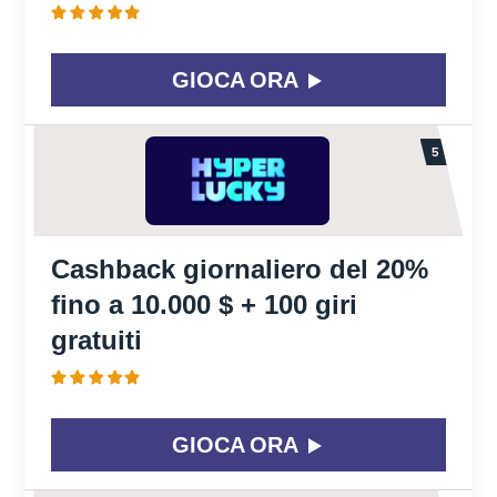
GIOCA ORA
Cashback giornaliero del 20%
fino a 10.000 $ + 100 giri
gratuiti
GIOCA ORA