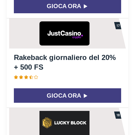
GIOCA ORA
Rakeback giornaliero del 20%
+ 500 FS
GIOCA ORA