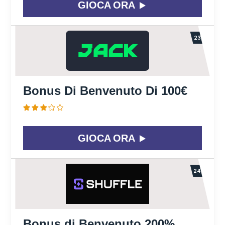
GIOCA ORA
Bonus Di Benvenuto Di 100€
GIOCA ORA
Bonus di Benvenuto 200%