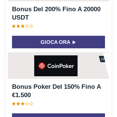
Bonus Del 200% Fino A 20000
USDT
GIOCA ORA
Bonus Poker Del 150% Fino A
€1.500